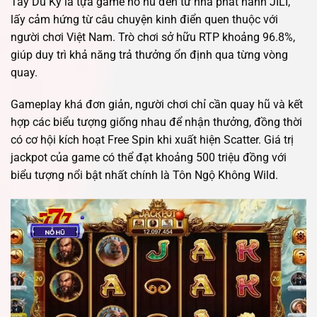
Tây Du Ký là tựa game nổ hũ đến từ nhà phát hành JILI,
lấy cảm hứng từ câu chuyện kinh điển quen thuộc với
người chơi Việt Nam. Trò chơi sở hữu RTP khoảng 96.8%,
giúp duy trì khả năng trả thưởng ổn định qua từng vòng
quay.
Gameplay khá đơn giản, người chơi chỉ cần quay hũ và kết
hợp các biểu tượng giống nhau để nhận thưởng, đồng thời
có cơ hội kích hoạt Free Spin khi xuất hiện Scatter. Giá trị
jackpot của game có thể đạt khoảng 500 triệu đồng với
biểu tượng nổi bật nhất chính là Tôn Ngộ Không Wild.