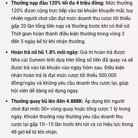
Thưởng nạp đầu 120% tối đa 4 triệu đồng:
Mức thưởng
120% được cộng trực tiếp vào tài khoản khuyến mãi, tuy
nhiên người chơi cần đạt mức doanh thu cược tối thiểu
gấp 20 lần tổng tiền nạp và thưởng trước khi có thể rút.
Thời gian hoàn thành điều kiện thường trong vòng 3
đến 5 ngày kể từ khi nhận thưởng.
Hoàn trả nổ hũ 1.8% mỗi ngày:
Giá trị hoàn trả được
Nhà cái Sunwin tính dựa trên tổng số tiền đã quay và sẽ
được trả vào tài khoản vào ngày hôm sau. Điều kiện
nhận hoàn trả là đạt mức cược tối thiểu 500.000
đồng/ngày và không yêu cầu doanh thu cược lại, giúp
hội viên dễ dàng sử dụng ngay.
Thưởng quay hũ lên đến 4.888K:
Áp dụng khi người
chơi đạt mốc 50+ vòng quay hoặc tổng cược 1 tỷ trong
ngày. Khoản thưởng này thường yêu cầu doanh thu
cược lại gấp 10–15 lần trước khi rút và có hiệu lực trong
48 giờ kể từ khi nhận.