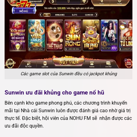
Các game slot của Sunwin đều có jackpot khủng
Sunwin ưu đãi khủng cho game nổ hũ
Bên cạnh kho game phong phú, các chương trình khuyến
mãi tại Nhà cái Sunwin luôn được đánh giá cao nhờ giá trị
thực tế. Đặc biệt, hội viên của NOHU FM sẽ nhận được các
ưu đãi độc quyền.