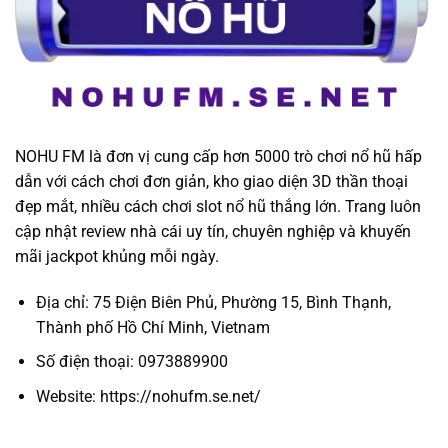
NOHU FM là đơn vị cung cấp hơn 5000 trò chơi nổ hũ hấp
dẫn với cách chơi đơn giản, kho giao diện 3D thần thoại
đẹp mắt, nhiều cách chơi slot nổ hũ thắng lớn. Trang luôn
cập nhật review nhà cái uy tín, chuyên nghiệp và khuyến
mãi jackpot khủng mỗi ngày.
Địa chỉ: 75 Điện Biên Phủ, Phường 15, Bình Thạnh,
Thành phố Hồ Chí Minh, Vietnam
Số điện thoại: 0973889900
Website: https://nohufm.se.net/