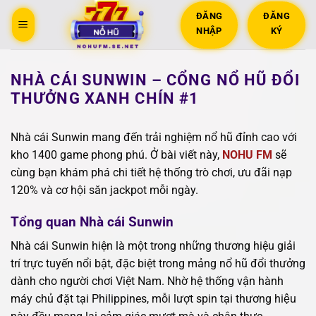
Bỏ
ĐĂNG
ĐĂNG
qua
NHẬP
KÝ
nội
dung
NHÀ CÁI SUNWIN – CỔNG NỔ HŨ ĐỔI
THƯỞNG XANH CHÍN #1
Nhà cái Sunwin mang đến trải nghiệm nổ hũ đỉnh cao với
kho 1400 game phong phú. Ở bài viết này,
NOHU FM
sẽ
cùng bạn khám phá chi tiết hệ thống trò chơi, ưu đãi nạp
120% và cơ hội săn jackpot mỗi ngày.
Tổng quan Nhà cái Sunwin
Nhà cái Sunwin hiện là một trong những thương hiệu giải
trí trực tuyến nổi bật, đặc biệt trong mảng nổ hũ đổi thưởng
dành cho người chơi Việt Nam. Nhờ hệ thống vận hành
máy chủ đặt tại Philippines, mỗi lượt spin tại thương hiệu